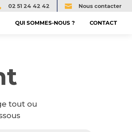


02 51 24 42 42
Nous contacter
QUI SOMMES-NOUS ?
CONTACT
nt
ge tout ou
essous