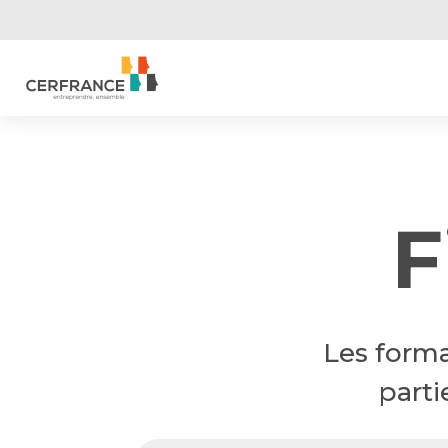
F
Les forma
parti