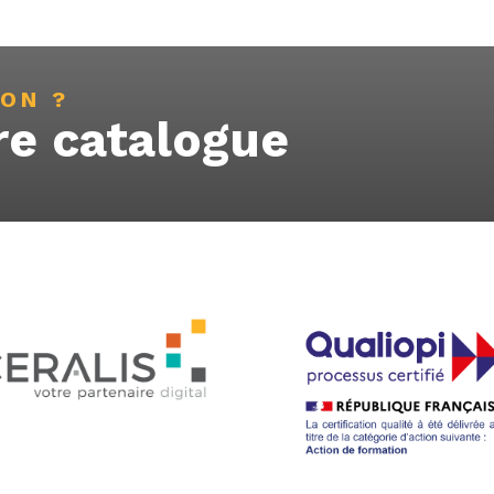
ION ?
re catalogue